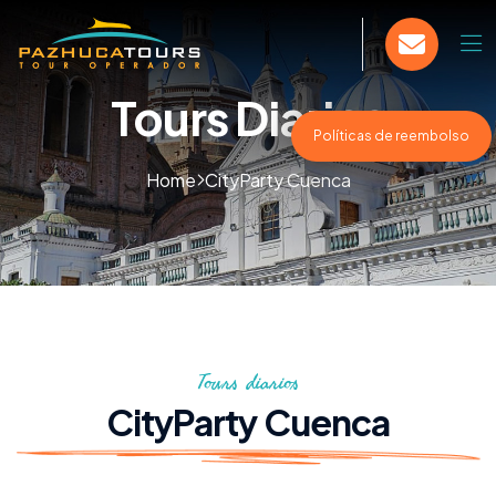
Tours Diarios
Políticas de reembolso
Home
CityParty Cuenca
Tours diarios
CityParty Cuenca