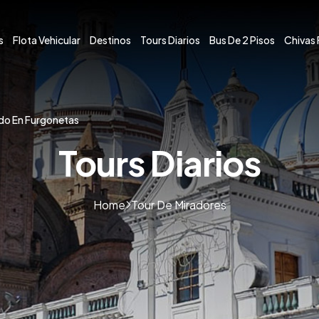
s
Flota Vehicular
Destinos
Tours Diarios
Bus De 2 Pisos
Chivas 
do En Furgonetas
Tours Diarios
Home
Tour De Miradores