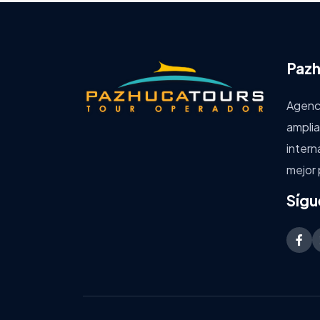
Pazh
Agenci
amplia
intern
mejor 
Sígu