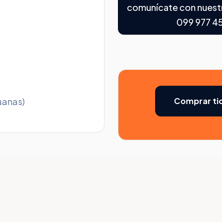
comunícate con nuestr
099 977 4
uanas)
Comprar ti