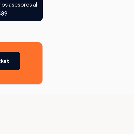
os asesores al
589
cket